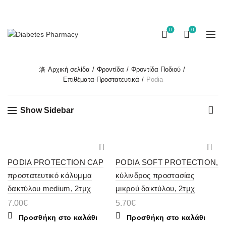
ΦΑΡΜΑΚΕΙΟ ΕΞΕΙΔΙΚΕΥΜΕΝΟ ΣΤΟ ΔΙΑΒΗΤΗ — ΔΩΡΕΑΝ
ΑΠΟΣΤΟΛΗ ΓΙΑ ΠΑΡΑΓΓΕΛΙΕΣ ΑΝΩ ΤΩΝ 60€
0
0
Αρχική σελίδα
Φροντίδα
Φροντίδα Ποδιού
Επιθέματα-Προστατευτικά
Podia
Show Sidebar
PODIA PROTECTION CAP
PODIA SOFT PROTECTION,
προστατευτικό κάλυμμα
κύλινδρος προστασίας
δακτύλου medium, 2τμχ
μικρού δακτύλου, 2τμχ
7.00
€
5.70
€
Προσθήκη στο καλάθι
Προσθήκη στο καλάθι