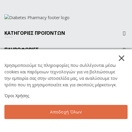
ΚΑΤΗΓΟΡΙΕΣ ΠΡΟΪΟΝΤΩΝ
ΠΛΗΡΟΦΟΡΙΕΣ
Χρησιμοποιούμε τις πληροφορίες που συλλέγονται μέσω
ΠΟΥ ΘΑ ΜΑΣ ΒΡΕΙΤΕ
cookies και παρόμοιων τεχνολογιών για να βελτιώσουμε
την εμπειρία σας στην ιστοσελίδα μας, να αναλύσουμε τον
τρόπο που τη χρησιμοποιείτε και για σκοπούς μάρκετινγκ.
©2020 | Diabetes Pharmacy® All rights reserved.
Όροι Χρήσης
1
Αποδοχή Όλων