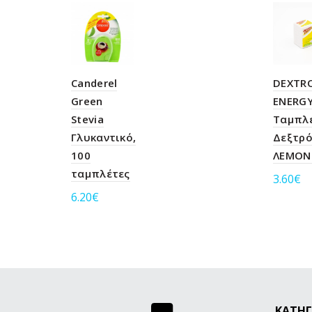
Canderel
DEXTR
Green
ENERG
Stevia
Ταμπλ
Γλυκαντικό,
Δεξτρό
100
ΛΕΜΟΝ
ταμπλέτες
3.60
€
6.20
€
Προ
Προσθήκη στο καλάθι
ΚΑΤΗΓ