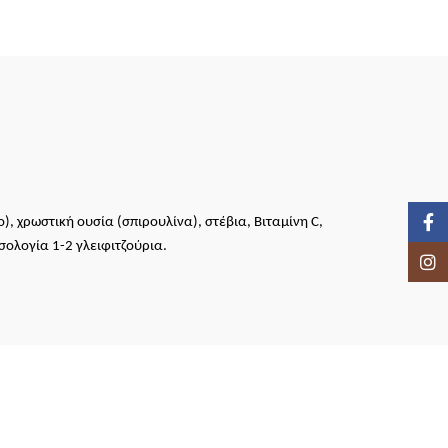
Face
), χρωστική ουσία (σπιρουλίνα), στέβια, Βιταμίνη C,
οσολογία 1-2 γλειφιτζούρια.
Inst