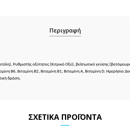
Περιγραφή
τόλη), Ρυθμιστής οξύτητας (Κιτρικό Οξύ), βελτιωτικό γεύσης (βατόμουρο
αμίνη Β6, Βιταμίνη Β2, Βιταμίνη Β1, Βιταμίνη Α, Βιταμίνη D. Ημερήσια Δ
τική δράση.
ΣΧΕΤΙΚΆ ΠΡΟΪΌΝΤΑ