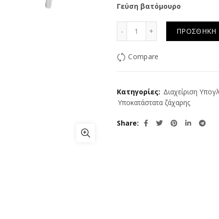
Γεύση βατόμουρο
Πολυβιταμινούχo Γλειφι
ΠΡΟΣΘΉΚΗ 
Compare
Κατηγορίες:
Διαχείριση Υπογλ
Υποκατάστατα ζάχαρης
Share