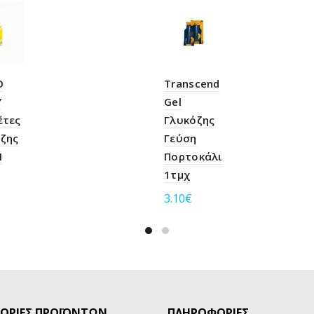
O
Transcend
Y
Gel
έτες
Γλυκόζης
ζης
Γεύση
Ι
Πορτοκάλι
1τμχ
3.10
€
σθήκη στο καλάθι
Προσθήκη στο καλάθι
ΟΡΙΕΣ ΠΡΟΪΟΝΤΩΝ
ΠΛΗΡΟΦΟΡΙΕΣ