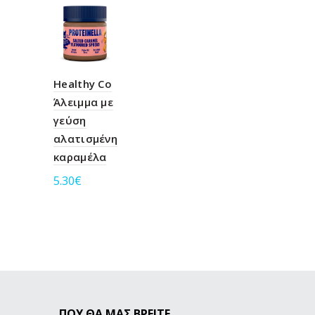
SOL
D OU
T
Healthy Co
DEXTRO
Άλειμμα με
ENERGY
γεύση
Ταμπλέτε
αλατισμένη
Δεξτρόζη
καραμέλα
CLASSIC
5.30
€
3.60
€
Προσθήκη στο καλάθι
Προσθή
ΠΟΥ ΘΑ ΜΑΣ ΒΡΕΙΤΕ