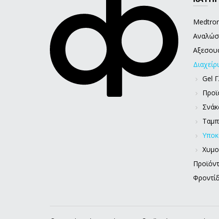
Medtron
Αναλώσ
Αξεσου
Διαχείρ
Gel 
Προϊ
Σνάκ
Ταμπ
Υποκ
Χυμο
Προϊόντ
Φροντί