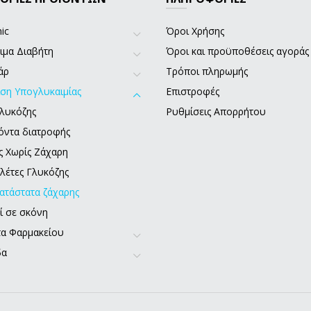
ic
Όροι Χρήσης
ιμα Διαβήτη
Όροι και προϋποθέσεις αγοράς
άρ
Τρόποι πληρωμής
ιση Υπογλυκαιμίας
Επιστροφές
Γλυκόζης
Ρυθμίσεις Απορρήτου
όντα διατροφής
ς Χωρίς Ζάχαρη
λέτες Γλυκόζης
ατάστατα ζάχαρης
ί σε σκόνη
α Φαρμακείου
δα