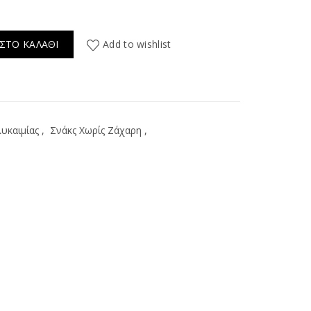
τζούρι - Γεύση βατόμουρο ποσότητα
ΣΤΟ ΚΑΛΆΘΙ
Add to wishlist
υκαιμίας
,
Σνάκς Χωρίς Ζάχαρη
,