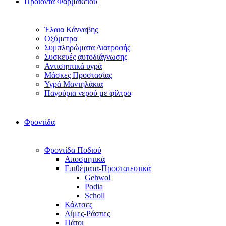
Προϊόντα Φαρμακείου
Έλαια Κάνναβης
Οξύμετρα
Συμπληρώματα Διατροφής
Συσκευές αυτοδιάγνωσης
Αντισηπτικά υγρά
Μάσκες Προστασίας
Υγρά Μαντηλάκια
Παγούρια νερού με φίλτρο
Φροντίδα
Φροντίδα Ποδιού
Αποσμητικά
Επιθέματα-Προστατευτικά
Gehwol
Podia
Scholl
Κάλτσες
Λίμες-Ράσπες
Πάτοι