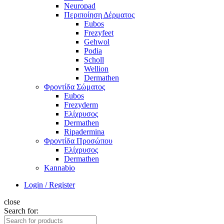
Neuropad
Περιποίηση Δέρματος
Eubos
Frezyfeet
Gehwol
Podia
Scholl
Wellion
Dermathen
Φροντίδα Σώματος
Eubos
Frezyderm
Ελίχρυσος
Dermathen
Ripadermina
Φροντίδα Προσώπου
Ελίχρυσος
Dermathen
Kannabio
Login / Register
close
Search for: