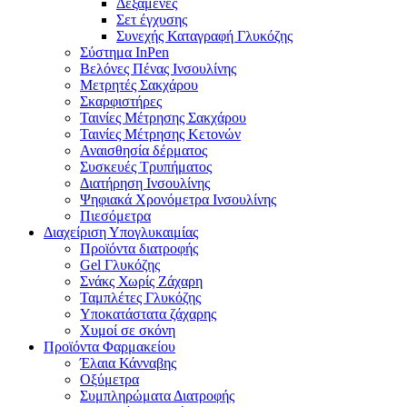
Δεξαμενές
Σετ έγχυσης
Συνεχής Καταγραφή Γλυκόζης
Σύστημα InPen
Βελόνες Πένας Ινσουλίνης
Μετρητές Σακχάρου
Σκαρφιστήρες
Ταινίες Μέτρησης Σακχάρου
Ταινίες Μέτρησης Κετονών
Αναισθησία δέρματος
Συσκευές Τρυπήματος
Διατήρηση Ινσουλίνης
Ψηφιακά Χρονόμετρα Ινσουλίνης
Πιεσόμετρα
Διαχείριση Υπογλυκαιμίας
Προϊόντα διατροφής
Gel Γλυκόζης
Σνάκς Χωρίς Ζάχαρη
Ταμπλέτες Γλυκόζης
Υποκατάστατα ζάχαρης
Χυμοί σε σκόνη
Προϊόντα Φαρμακείου
Έλαια Κάνναβης
Οξύμετρα
Συμπληρώματα Διατροφής