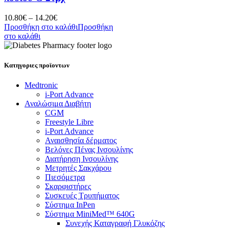
10.80
€
–
14.20
€
Προσθήκη στο καλάθι
Προσθήκη
στο καλάθι
Κατηγοριες προϊοντων
Medtronic
i-Port Advance
Αναλώσιμα Διαβήτη
CGM
Freestyle Libre
i-Port Advance
Αναισθησία δέρματος
Βελόνες Πένας Ινσουλίνης
Διατήρηση Ινσουλίνης
Μετρητές Σακχάρου
Πιεσόμετρα
Σκαρφιστήρες
Συσκευές Τρυπήματος
Σύστημα InPen
Σύστημα MiniMed™ 640G
Συνεχής Καταγραφή Γλυκόζης