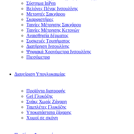
Σύστημα InPen
Βελόνες Πένας Ινσουλίνης
Μετρητές Σακχάρου
Σκαρφιστήρες
Ταινίες Μέτρησης Σακχάρου
Ταινίες Μέτρησης Κετονών
Αναισθησία δέρματος
Συσκευές Τρυπήματος
Διατήρηση Ινσουλίνης
Ψηφιακά Χρονόμετρα Ινσουλίνης
Πιεσόμετρα
Διαχείριση Υπογλυκαιμίας
Προϊόντα διατροφής
Gel Γλυκόζης
Σνάκς Χωρίς Ζάχαρη
Ταμπλέτες Γλυκόζης
Υποκατάστατα ζάχαρης
Χυμοί σε σκόνη