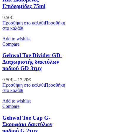
Επιδερμίδες 75ml
9.50
€
Προσθήκη στο καλάθι
Προσθήκη
στο καλάθι
Add to wishlist
Compare
Gehwol Toe Divider GD-
Διαχωριστής δακτύλων
ποδιού GD 3τμχ
9.50
€
–
12.20
€
Προσθήκη στο καλάθι
Προσθήκη
στο καλάθι
Add to wishlist
Compare
Gehwol Toe Cap G-
Σκουφάκι δακτύλων
ποδιού G 2τμχ