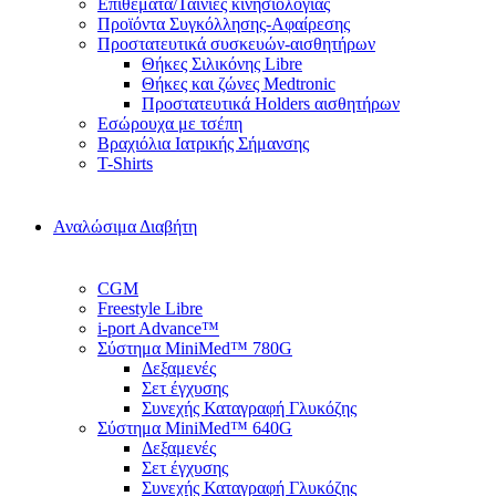
Επιθέματα/Ταινίες κινησιολογίας
Προϊόντα Συγκόλλησης-Αφαίρεσης
Προστατευτικά συσκευών-αισθητήρων
Θήκες Σιλικόνης Libre
Θήκες και ζώνες Medtronic
Προστατευτικά Holders αισθητήρων
Εσώρουχα με τσέπη
Βραχιόλια Ιατρικής Σήμανσης
T-Shirts
Αναλώσιμα Διαβήτη
CGM
Freestyle Libre
i-port Advance™
Σύστημα MiniMed™ 780G
Δεξαμενές
Σετ έγχυσης
Συνεχής Καταγραφή Γλυκόζης
Σύστημα MiniMed™ 640G
Δεξαμενές
Σετ έγχυσης
Συνεχής Καταγραφή Γλυκόζης