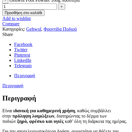
Gehwol Foot Powder 100g ποσότητα
Προσθήκη στο καλάθι
Add to wishlist
Compare
Κατηγορίες:
Gehwol
,
Φροντίδα Ποδιού
Share
Facebook
Twitter
Pinterest
LinkedIn
Telegram
Περιγραφή
Περιγραφή
Περιγραφή
Είναι
ιδανική για καθημερινή χρήση
, καθώς συμβάλλει
στην
πρόληψη λοιμώξεων
, διατηρώντας το δέρμα των
ποδιών
ξηρό, φρέσκο και υγιές
καθ’ όλη τη διάρκεια της ημέρας.
Για την αποτελεσματικότερη δράση, συνιστάται να βάζετε την