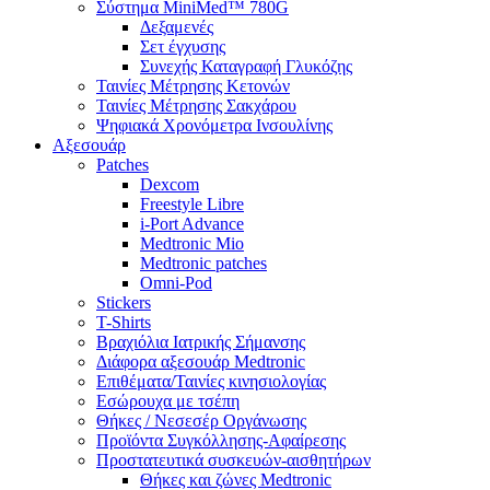
Σύστημα MiniMed™ 780G
Δεξαμενές
Σετ έγχυσης
Συνεχής Καταγραφή Γλυκόζης
Ταινίες Μέτρησης Κετονών
Ταινίες Μέτρησης Σακχάρου
Ψηφιακά Χρονόμετρα Ινσουλίνης
Αξεσουάρ
Patches
Dexcom
Freestyle Libre
i-Port Advance
Medtronic Mio
Medtronic patches
Omni-Pod
Stickers
T-Shirts
Βραχιόλια Ιατρικής Σήμανσης
Διάφορα αξεσουάρ Medtronic
Επιθέματα/Ταινίες κινησιολογίας
Εσώρουχα με τσέπη
Θήκες / Νεσεσέρ Οργάνωσης
Προϊόντα Συγκόλλησης-Αφαίρεσης
Προστατευτικά συσκευών-αισθητήρων
Θήκες και ζώνες Medtronic