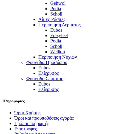
Gehwol
Podia
Scholl
Λίμες-Ράσπες
Περιποίηση Δέρματος
Eubos
Frezyfeet
Podia
Scholl
Wellion
Περιποίηση Νυχιών
Φροντίδα Προσώπου
Eubos
Ελίχρυσος
Φροντίδα Σώματος
Eubos
Ελίχρυσος
Πληροφοριες
Όροι Χρήσης
Όροι και προϋποθέσεις αγοράς
Τρόποι πληρωμής
Επιστροφές