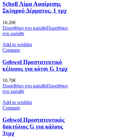
Scholl Λίμα Αφαίρεσης
Σκληρού Δέρματος, 1 τμχ
10.20
€
Προσθήκη στο καλάθι
Προσθήκη
στο καλάθι
Add to wishlist
Compare
Gehwol Προστατευτικό
κέλυφος για κότσι G 1τμχ
10.70
€
Προσθήκη στο καλάθι
Προσθήκη
στο καλάθι
Add to wishlist
Compare
Gehwol Προστατευτικός
δακτύλιος G για κάλους
3τμχ