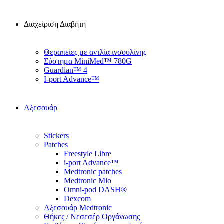
Διαχείριση Διαβήτη
Θεραπείες με αντλία ινσουλίνης
Σύστημα MiniMed™ 780G
Guardian™ 4
I-port Advance™
Αξεσουάρ
Stickers
Patches
Freestyle Libre
i-port Advance™
Medtronic patches
Medtronic Mio
Omni-pod DASH®
Dexcom
Αξεσουάρ Medtronic
Θήκες / Νεσεσέρ Οργάνωσης