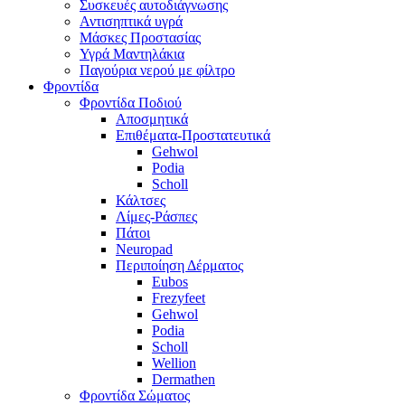
Συσκευές αυτοδιάγνωσης
Αντισηπτικά υγρά
Μάσκες Προστασίας
Υγρά Μαντηλάκια
Παγούρια νερού με φίλτρο
Φροντίδα
Φροντίδα Ποδιού
Αποσμητικά
Επιθέματα-Προστατευτικά
Gehwol
Podia
Scholl
Κάλτσες
Λίμες-Ράσπες
Πάτοι
Neuropad
Περιποίηση Δέρματος
Eubos
Frezyfeet
Gehwol
Podia
Scholl
Wellion
Dermathen
Φροντίδα Σώματος