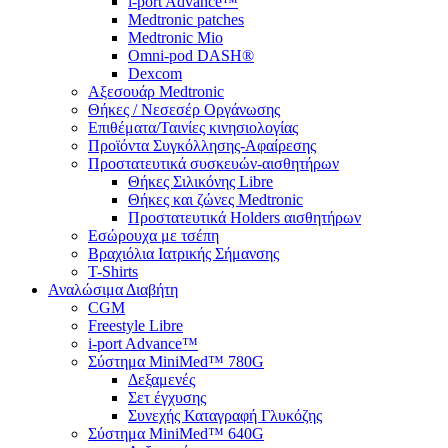
i-port Advance™
Medtronic patches
Medtronic Mio
Omni-pod DASH®
Dexcom
Αξεσουάρ Medtronic
Θήκες / Νεσεσέρ Οργάνωσης
Επιθέματα/Ταινίες κινησιολογίας
Προϊόντα Συγκόλλησης-Αφαίρεσης
Προστατευτικά συσκευών-αισθητήρων
Θήκες Σιλικόνης Libre
Θήκες και ζώνες Medtronic
Προστατευτικά Holders αισθητήρων
Εσώρουχα με τσέπη
Βραχιόλια Ιατρικής Σήμανσης
T-Shirts
Αναλώσιμα Διαβήτη
CGM
Freestyle Libre
i-port Advance™
Σύστημα MiniMed™ 780G
Δεξαμενές
Σετ έγχυσης
Συνεχής Καταγραφή Γλυκόζης
Σύστημα MiniMed™ 640G