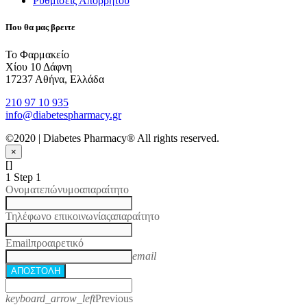
Ρυθμίσεις Απορρήτου
Που θα μας βρειτε
Το Φαρμακείο
Χίου 10 Δάφνη
17237 Αθήνα, Ελλάδα
210 97 10 935
info@diabetespharmacy.gr
©2020 | Diabetes Pharmacy® All rights reserved.
×
[]
1
Step 1
Ονοματεπώνυμο
απαραίτητο
Τηλέφωνο επικοινωνίας
απαραίτητο
Email
προαιρετικό
email
ΑΠΟΣΤΟΛΗ
keyboard_arrow_left
Previous