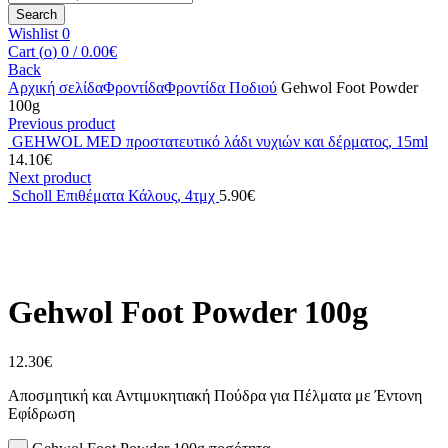
Search
Wishlist
0
Cart (
o
)
0
/
0.00
€
Back
Αρχική σελίδα
Φροντίδα
Φροντίδα Ποδιού
Gehwol Foot Powder
100g
Previous product
GEHWOL MED προστατευτικό λάδι νυχιών και δέρματος, 15ml
14.10
€
Next product
Scholl Επιθέματα Κάλους, 4τμχ
5.90
€
Click to enlarge
Gehwol Foot Powder 100g
12.30
€
Αποσμητική και Αντιμυκητιακή Πούδρα για Πέλματα με Έντονη
Εφίδρωση